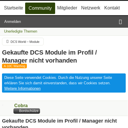
Startseite
Mitglieder
Netzwerk
Kontakt
Community
Anmelden
Unerledigte Themen
DCS World – Module
Gekaufte DCS Module im Profil /
Manager nicht vorhanden
A-10C Warthog
Diese Seite verwendet Cookies. Durch die Nutzung unserer Seite
erklären Sie sich damit einverstanden, dass wir Cookies setzen.
Weitere Informationen
Cobra
Bordschütze
Gekaufte DCS Module im Profil / Manager nicht
vorhanden