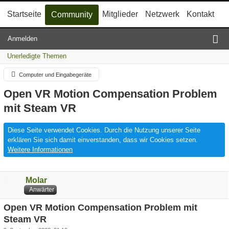
Startseite
Mitglieder
Netzwerk
Kontakt
Community
Anmelden
Unerledigte Themen
Computer und Eingabegeräte
Open VR Motion Compensation Problem
mit Steam VR
Diese Seite verwendet Cookies. Durch die Nutzung unserer Seite
erklären Sie sich damit einverstanden, dass wir Cookies setzen.
Weitere Informationen
Molar
Anwärter
Open VR Motion Compensation Problem mit
Steam VR