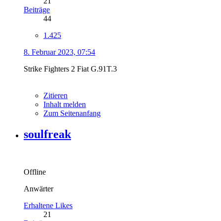
21
Beiträge
44
1.425
8. Februar 2023, 07:54
Strike Fighters 2 Fiat G.91T.3
Zitieren
Inhalt melden
Zum Seitenanfang
soulfreak
Offline
Anwärter
Erhaltene Likes
21