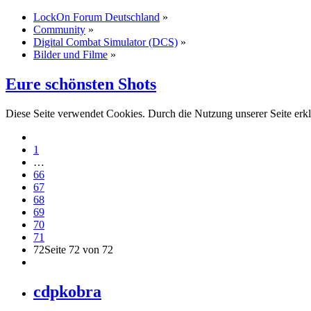
LockOn Forum Deutschland
»
Community
»
Digital Combat Simulator (DCS)
»
Bilder und Filme
»
Eure schönsten Shots
Diese Seite verwendet Cookies. Durch die Nutzung unserer Seite erkl
1
…
66
67
68
69
70
71
72
Seite 72 von 72
cdpkobra