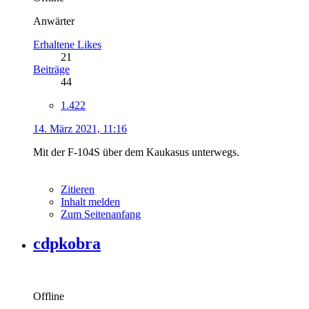
Anwärter
Erhaltene Likes
21
Beiträge
44
1.422
14. März 2021, 11:16
Mit der F-104S über dem Kaukasus unterwegs.
Zitieren
Inhalt melden
Zum Seitenanfang
cdpkobra
Offline