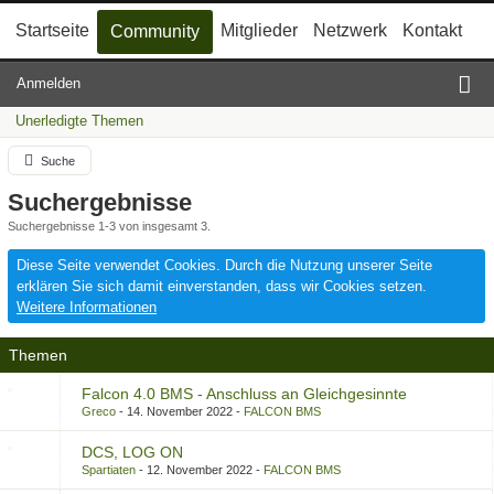
Startseite
Mitglieder
Netzwerk
Kontakt
Community
Anmelden
Unerledigte Themen
Suche
Suchergebnisse
Suchergebnisse 1-3 von insgesamt 3.
Diese Seite verwendet Cookies. Durch die Nutzung unserer Seite
erklären Sie sich damit einverstanden, dass wir Cookies setzen.
Weitere Informationen
Themen
Falcon 4.0 BMS - Anschluss an Gleichgesinnte
Greco
14. November 2022
FALCON BMS
DCS, LOG ON
Spartiaten
12. November 2022
FALCON BMS