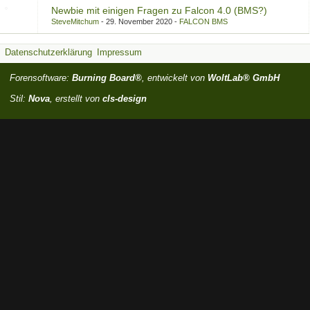
Newbie mit einigen Fragen zu Falcon 4.0 (BMS?)
SteveMitchum
29. November 2020
FALCON BMS
Datenschutzerklärung
Impressum
Forensoftware:
Burning Board®
, entwickelt von
WoltLab® GmbH
Stil:
Nova
, erstellt von
cls-design