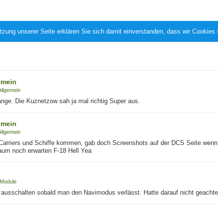
tzung unserer Seite erklären Sie sich damit einverstanden, dass wir Cookies
emein
Allgemein
ge. Die Kuznetzow sah ja mal richtig Super aus.
emein
Allgemein
te Carriers und Schiffe kommen, gab doch Screenshots auf der DCS Seite wenn
kaum noch erwarten F-18 Hell Yea
 Module
h ausschalten sobald man den Navimodus verlässt. Hatte darauf nicht geachte