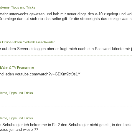
obleme, Tipps und Tricks
mehr unterwechs gewesen und hab mir neuer dings dcs a-10 zugelegt und woll
mlege dan tut sich nix das selbe gilt für die strobelights das einzige was si
r Online-Piloten / virtuelle Geschwader
 auf dem Server einloggen aber er fragt mich nach ei n Passwort könnte mir 
ftfahrt & TV Programme
es und jeden youtube.com/watch?v=GDXm9bt0s1Y
leme, Tipps und Tricks
leme, Tipps und Tricks
Schubregler ich bekomme in Fc 2 den Schubregler nicht geteilt, in der Lock o
 weiss jemand wieso ??