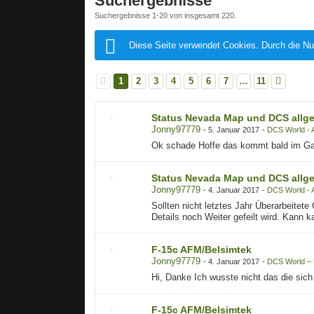
Suchergebnisse
Suchergebnisse 1-20 von insgesamt 220.
Diese Seite verwendet Cookies. Durch die Nu
1
2
3
4
5
6
7
…
11
Status Nevada Map und DCS allg
Jonny97779
-
5. Januar 2017
-
DCS World - 
Ok schade Hoffe das kommt bald im Gan
Status Nevada Map und DCS allg
Jonny97779
-
4. Januar 2017
-
DCS World - 
Sollten nicht letztes Jahr Überarbeite
Details noch Weiter gefeilt wird. Kann 
F-15c AFM/Belsimtek
Jonny97779
-
4. Januar 2017
-
DCS World –
Hi, Danke Ich wusste nicht das die sic
F-15c AFM/Belsimtek