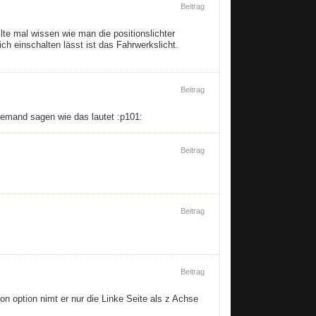
Beitrag
te mal wissen wie man die positionslichter
ch einschalten lässt ist das Fahrwerkslicht.
Beitrag
jemand sagen wie das lautet :p101:
Beitrag
Beitrag
Beitrag
n option nimt er nur die Linke Seite als z Achse