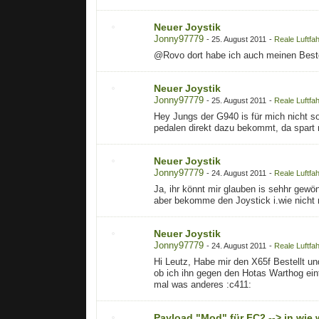
Neuer Joystik
Jonny97779
-
25. August 2011
-
Reale Luftf
@Rovo dort habe ich auch meinen Bestel
Neuer Joystik
Jonny97779
-
25. August 2011
-
Reale Luftf
Hey Jungs der G940 is für mich nicht so
pedalen direkt dazu bekommt, da spart m
Neuer Joystik
Jonny97779
-
24. August 2011
-
Reale Luftf
Ja, ihr könnt mir glauben is sehhr gewö
aber bekomme den Joystick i.wie nicht 
Neuer Joystik
Jonny97779
-
24. August 2011
-
Reale Luftf
Hi Leutz, Habe mir den X65f Bestellt u
ob ich ihn gegen den Hotas Warthog eint
mal was anderes :c411:
Payload "Mod" für FC2 --> in wie w