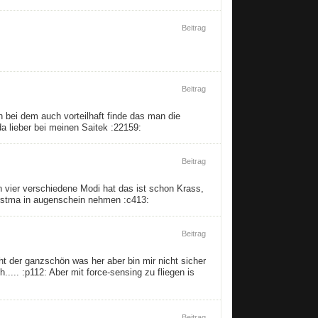
Beitrag
Beitrag
h bei dem auch vorteilhaft finde das man die
da lieber bei meinen Saitek :22159:
Beitrag
n vier verschiedene Modi hat das ist schon Krass,
erstma in augenschein nehmen :c413:
Beitrag
t der ganzschön was her aber bin mir nicht sicher
.... :p112: Aber mit force-sensing zu fliegen is
Beitrag