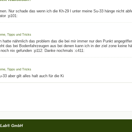
n. Nur schade das wenn ich die Kh-29 l unter meine Su-33 hänge nicht abfeu
ator :p101:
eme, Tipps und Tricks
 hatte nähmlich das problem das die bei mir immer nur den Punkt angegriffe
eht das bei Bodenfahrzeugen aus bei denen kann ich in der ziel zone keine
h noch nix gefunden :p112: Danke nochmals :c411:
eme, Tipps und Tricks
3 aber gilt alles halt auch für die Ki
tLab® GmbH