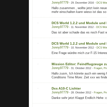
Jonny97779
-
29. Dezember 2016
-
DCS Wor
Hallo zusammen , wollte jetzt kein neue
mehr einschalten kann wieso ist das so
DCS World 1.2.2 und Module und 
Jonny97779
-
11. November 2012
-
DCS Worl
Das ist aber schade das es noch Fast w
DCS World 1.2.2 und Module und 
Jonny97779
-
10. November 2012
-
DCS Worl
Eine Frage würdre mich zur F-15 Interess
Mission Editor: Feindflugzeuge zu
Jonny97779
-
31. Oktober 2012
-
Fragen, Pr
Hallo zusm, Ich könnte auch ein wenig hi
Conditions Time More: Zeit xxx wo find
Dcs A10-C Lichter
Jonny97779
-
28. Oktober 2012
-
Fragen, Pr
Danke sehr jetzt Klappt Endlich Hehe :