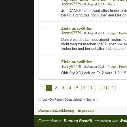
Jonny97779
-
9. August 2011
-
Mods
Jo , DANKE hab soweit alles hinbekomme
bei Fc 1 ging das noch über den Design
Ziele auswählen
Jonny97779
-
8. August 2011
-
Fragen, Probl
Danke werde das heut abend Testen. Ich
nicht weg zu machen :p101: aber wie si
zielen hin und her schalten hab da auc
Ziele auswählen
Jonny97779
-
8. August 2011
-
Fragen, Probl
Ohh Sry XD Lock on Fc 2 Vers. 1.2.1 Su-3
1
2
3
4
5
6
7
…
11
LockOn Forum Deutschland
»
Suche
»
Datenschutzerklärung
Impressum
Forensoftware:
Burning Board®
, entwickelt von
Wol