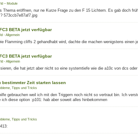
ld – Module
s Thema eröffnen, nur ne Kurze Frage zu den F 15 Lichtern. Es gab doch früh
 ? 573ccb7e87af7.jpg
FC3 BETA jetzt verfügbar
d - Allgemein
ie Flamming cliffs 2 gehandhabt wird, dachte die machen wenigstens einen je
FC3 BETA jetzt verfügbar
d - Allgemein
ieren, die hat jetzt aber nicht so eine systemtiefe wie die a10c von dcs oder
 bestimmter Zeit starten lassen
obleme, Tipps und Tricks
lfe gebrauchen weil ich mit den Triggern noch nicht so vertraut bin. Ich verste
e ich diese option :p101: hab aber soweit alles hinbekommen
obleme, Tipps und Tricks
c413: