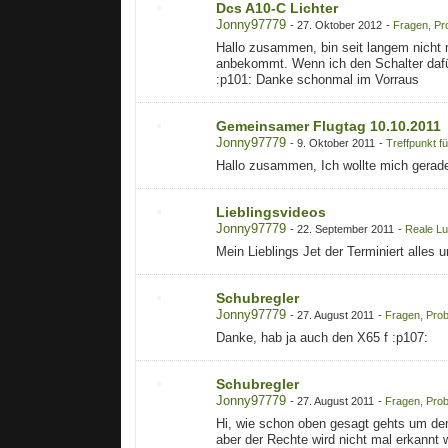
Dcs A10-C Lichter
Jonny97779
-
27. Oktober 2012
-
Fragen, Pr
Hallo zusammen, bin seit langem nicht 
anbekommt. Wenn ich den Schalter dafür u
:p101: Danke schonmal im Vorraus
Gemeinsamer Flugtag 10.10.2011
Jonny97779
-
9. Oktober 2011
-
Treffpunkt fü
Hallo zusammen, Ich wollte mich gerade
Lieblingsvideos
Jonny97779
-
22. September 2011
-
Reale Lu
Mein Lieblings Jet der Terminiert all
Schubregler
Jonny97779
-
27. August 2011
-
Fragen, Prob
Danke, hab ja auch den X65 f :p107:
Schubregler
Jonny97779
-
27. August 2011
-
Fragen, Prob
Hi, wie schon oben gesagt gehts um den 
aber der Rechte wird nicht mal erkannt