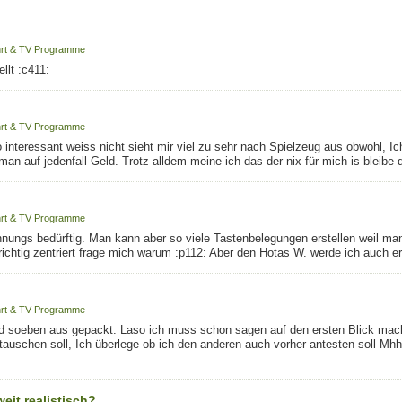
ahrt & TV Programme
lt :c411:
ahrt & TV Programme
 interessant weiss nicht sieht mir viel zu sehr nach Spielzeug aus obwohl, Ic
an auf jedenfall Geld. Trotz alldem meine ich das der nix für mich is bleibe 
ahrt & TV Programme
nnungs bedürftig. Man kann aber so viele Tastenbelegungen erstellen weil ma
richtig zentriert frage mich warum :p112: Aber den Hotas W. werde ich auch 
ahrt & TV Programme
nd soeben aus gepackt. Laso ich muss schon sagen auf den ersten Blick mach
auschen soll, Ich überlege ob ich den anderen auch vorher antesten soll Mhhh.
eit realistisch?