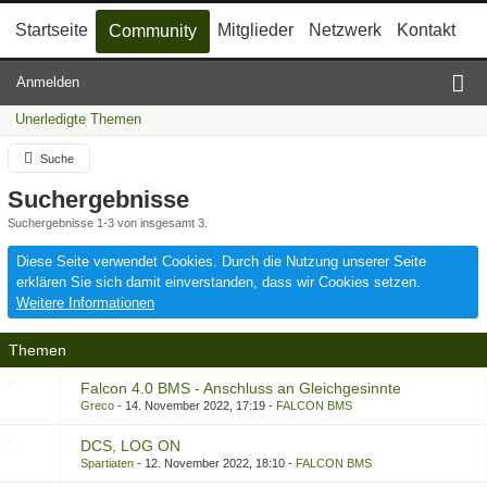
Startseite
Mitglieder
Netzwerk
Kontakt
Community
Anmelden
Unerledigte Themen
Suche
Suchergebnisse
Suchergebnisse 1-3 von insgesamt 3.
Diese Seite verwendet Cookies. Durch die Nutzung unserer Seite
erklären Sie sich damit einverstanden, dass wir Cookies setzen.
Weitere Informationen
Themen
Falcon 4.0 BMS - Anschluss an Gleichgesinnte
Greco
14. November 2022, 17:19
FALCON BMS
DCS, LOG ON
Spartiaten
12. November 2022, 18:10
FALCON BMS