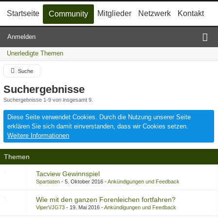
Startseite
Mitglieder
Netzwerk
Kontakt
Community
Anmelden
Unerledigte Themen
Suche
Suchergebnisse
Suchergebnisse 1-9 von insgesamt 9.
Diese Seite verwendet Cookies. Durch die Nutzung unserer Seite
erklären Sie sich damit einverstanden, dass wir Cookies setzen.
Weitere Informationen
Themen
Tacview Gewinnspiel
Spartiaten
5. Oktober 2016
Ankündigungen und Feedback
Wie mit den ganzen Forenleichen fortfahren?
ViperVJG73
19. Mai 2016
Ankündigungen und Feedback