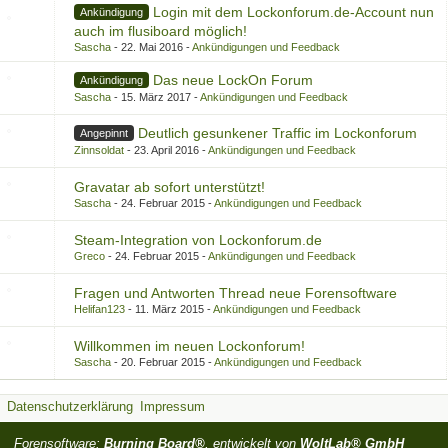
Login mit dem Lockonforum.de-Account nun
Ankündigung
auch im flusiboard möglich!
Sascha
22. Mai 2016
Ankündigungen und Feedback
Das neue LockOn Forum
Ankündigung
Sascha
15. März 2017
Ankündigungen und Feedback
Deutlich gesunkener Traffic im Lockonforum
Angepinnt
Zinnsoldat
23. April 2016
Ankündigungen und Feedback
Gravatar ab sofort unterstützt!
Sascha
24. Februar 2015
Ankündigungen und Feedback
Steam-Integration von Lockonforum.de
Greco
24. Februar 2015
Ankündigungen und Feedback
Fragen und Antworten Thread neue Forensoftware
Helifan123
11. März 2015
Ankündigungen und Feedback
Willkommen im neuen Lockonforum!
Sascha
20. Februar 2015
Ankündigungen und Feedback
Datenschutzerklärung
Impressum
Forensoftware:
Burning Board®
, entwickelt von
WoltLab® GmbH