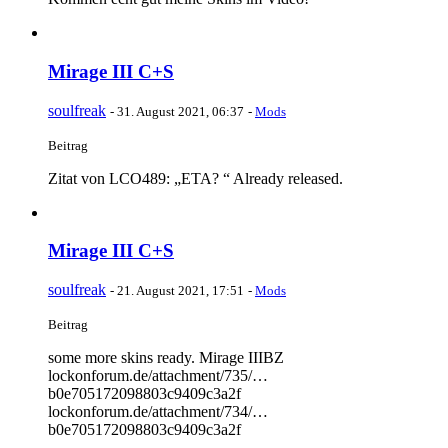
Mirage III C+S
soulfreak
-
31. August 2021, 06:37
-
Mods
Beitrag
Zitat von LCO489: „ETA? “ Already released.
Mirage III C+S
soulfreak
-
21. August 2021, 17:51
-
Mods
Beitrag
some more skins ready. Mirage IIIBZ
lockonforum.de/attachment/735/…
b0e705172098803c9409c3a2f
lockonforum.de/attachment/734/…
b0e705172098803c9409c3a2f