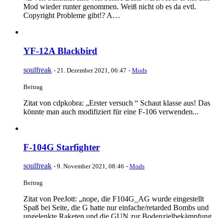
Mod wieder runter genommen. Weiß nicht ob es da evtl.
Copyright Probleme gibt!? A…
YF-12A Blackbird
soulfreak
-
21. Dezember 2021, 06:47
-
Mods
Beitrag
Zitat von cdpkobra: „Erster versuch “ Schaut klasse aus! Das
könnte man auch modifiziert für eine F-106 verwenden...
F-104G Starfighter
soulfreak
-
9. November 2021, 08:46
-
Mods
Beitrag
Zitat von PeeJott: „nope, die F104G_AG wurde eingestellt
Spaß bei Seite, die G hatte nur einfache/retarded Bombs und
ungelenkte Raketen und die GUN zur Bodenzielbekämpfung.