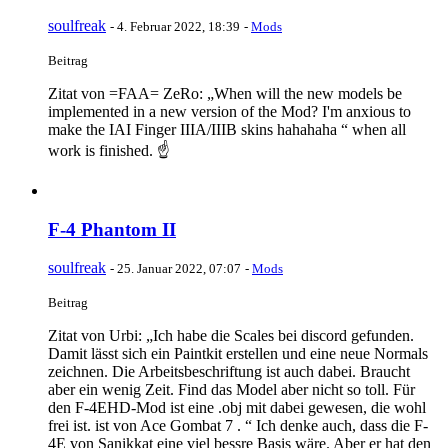
soulfreak
-
4. Februar 2022, 18:39
-
Mods
Beitrag
Zitat von =FAA= ZeRo: „When will the new models be
implemented in a new version of the Mod? I'm anxious to
make the IAI Finger IIIA/IIIB skins hahahaha “ when all
work is finished. ☝️
F-4 Phantom II
soulfreak
-
25. Januar 2022, 07:07
-
Mods
Beitrag
Zitat von Urbi: „Ich habe die Scales bei discord gefunden.
Damit lässt sich ein Paintkit erstellen und eine neue Normals
zeichnen. Die Arbeitsbeschriftung ist auch dabei. Braucht
aber ein wenig Zeit. Find das Model aber nicht so toll. Für
den F-4EHD-Mod ist eine .obj mit dabei gewesen, die wohl
frei ist. ist von Ace Gombat 7 . “ Ich denke auch, dass die F-
4E von Sanikkat eine viel bessre Basis wäre. Aber er hat den