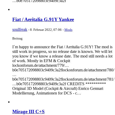
…b0e705172098803c9409c3a2f
Fiat / Aeritalia G.91Y Yankee
soulfreak
-
8. Februar 2022, 07:06
-
Mods
Beitrag
I´m happy to announce the Fiat / Aeritalia G.91Y! The mod is
still work in progress, so no release date is known. We will let
you know if we know a release date. The mod still needs a lot
of work. Mostly in EFM & Cockpit
lockonforum.de/attachment/779/…
b0e705172098803c9409c3a2flockonforum.de/attachment/780/
…
b0e705172098803c9409c3a2flockonforum.de/attachment/781/
…b0e705172098803c9409c3a2f CREDITS **********
Original 3D Model (Cockpit & Aircraft) Enrico Gennari
Modellierung, Animationen for DCS - c…
Mirage III C+S