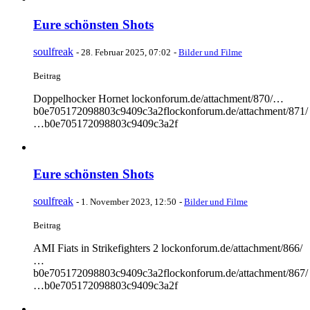
Eure schönsten Shots
soulfreak
-
28. Februar 2025, 07:02
-
Bilder und Filme
Beitrag
Doppelhocker Hornet lockonforum.de/attachment/870/…
b0e705172098803c9409c3a2flockonforum.de/attachment/871/
…b0e705172098803c9409c3a2f
Eure schönsten Shots
soulfreak
-
1. November 2023, 12:50
-
Bilder und Filme
Beitrag
AMI Fiats in Strikefighters 2 lockonforum.de/attachment/866/
…
b0e705172098803c9409c3a2flockonforum.de/attachment/867/
…b0e705172098803c9409c3a2f