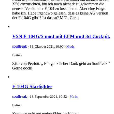
X56 einzurichten, bin ich noch nicht dazu gekommen die
neueste Version der F-104 zu installieren. Aber eine Frage
habe ich. Habe irgendwo gelesen, dass es keine AG version
der F-104G gibt!? Ist das so? MfG, Carlo
VSN F-104G/S mod mit EFM und 3d-Cockpit.
soulfreak
-
18. Oktober 2021, 10:06
-
Mods
Beitrag
Zitat von PeeJott: „ Ein ganz lieber Dank geht an Soulfreak “
Gerne doch!
F-104G Starfighter
soulfreak
-
18. September 2021, 19:32
-
Mods
Beitrag
Kommen echt gut meine Skins im Video!