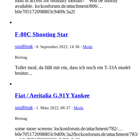
mod in access for ordinary mortals? “ Will be shortly
available. lockonforum.de/attachment/806/…
b0e705172098803c9409c3a2f
F-80C Shooting Star
soulfreak
-
6. September 2022, 14:36
-
Mods
Beitrag
Toller mod, da fällt mir ein, dass ich noch ein T-33A model
besitze...
Fiat / Aeritalia G.91Y Yankee
soulfreak
-
1. März 2022, 06:37
-
Mods
Beitrag
some more screens: lockonforum.de/attachment/782/…
b0e705172098803c9409c3a2flockonforum.de/attachment/783/