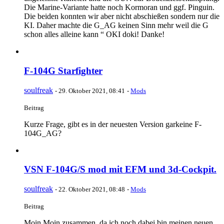
Die Marine-Variante hatte noch Kormoran und ggf. Pinguin.
Die beiden konnten wir aber nicht abschießen sondern nur die
KI. Daher machte die G_AG keinen Sinn mehr weil die G
schon alles alleine kann “ OKI doki! Danke!
F-104G Starfighter
soulfreak
-
29. Oktober 2021, 08:41
-
Mods
Beitrag
Kurze Frage, gibt es in der neuesten Version garkeine F-
104G_AG?
VSN F-104G/S mod mit EFM und 3d-Cockpit.
soulfreak
-
22. Oktober 2021, 08:48
-
Mods
Beitrag
Moin Moin zusammen, da ich noch dabei bin meinen neuen