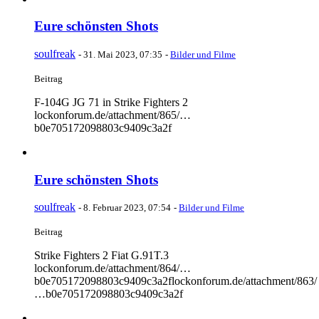
Eure schönsten Shots
soulfreak
-
31. Mai 2023, 07:35
-
Bilder und Filme
Beitrag
F-104G JG 71 in Strike Fighters 2
lockonforum.de/attachment/865/…
b0e705172098803c9409c3a2f
Eure schönsten Shots
soulfreak
-
8. Februar 2023, 07:54
-
Bilder und Filme
Beitrag
Strike Fighters 2 Fiat G.91T.3
lockonforum.de/attachment/864/…
b0e705172098803c9409c3a2flockonforum.de/attachment/863/
…b0e705172098803c9409c3a2f