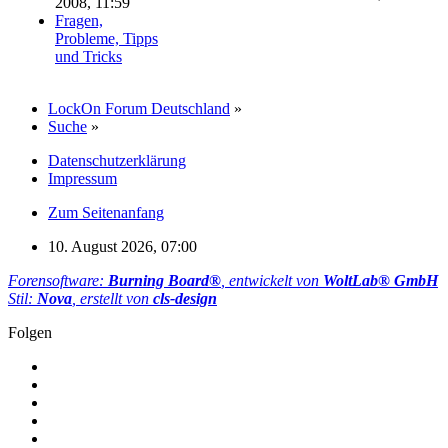
2008, 11:59
Fragen,
Probleme, Tipps
und Tricks
LockOn Forum Deutschland
»
Suche
»
Datenschutzerklärung
Impressum
Zum Seitenanfang
10. August 2026, 07:00
Forensoftware:
Burning Board®
, entwickelt von
WoltLab® GmbH
Stil:
Nova
, erstellt von
cls-design
Folgen