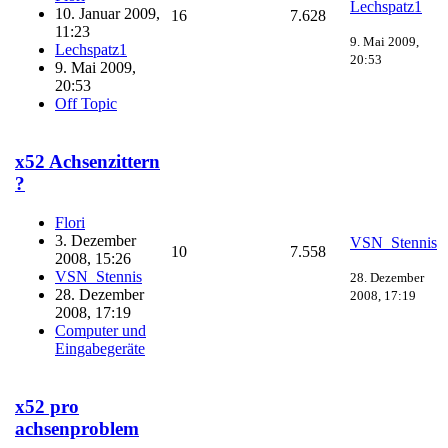
Lechspatz1
10. Januar 2009,
16
7.628
11:23
9. Mai 2009,
Lechspatz1
20:53
9. Mai 2009,
20:53
Off Topic
x52 Achsenzittern
?
Flori
3. Dezember
VSN_Stennis
10
7.558
2008, 15:26
VSN_Stennis
28. Dezember
28. Dezember
2008, 17:19
2008, 17:19
Computer und
Eingabegeräte
x52 pro
achsenproblem