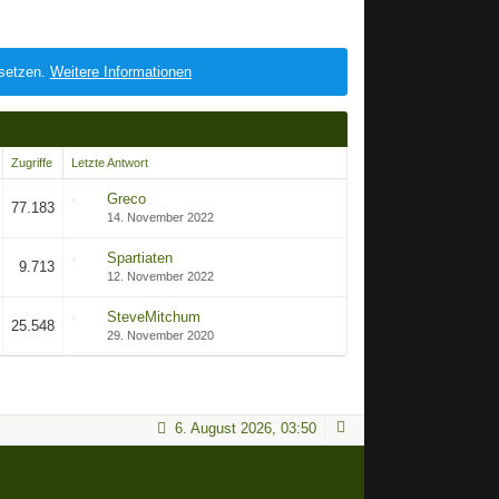
 setzen.
Weitere Informationen
Zugriffe
Letzte Antwort
Greco
77.183
14. November 2022
Spartiaten
9.713
12. November 2022
SteveMitchum
25.548
29. November 2020
6. August 2026, 03:50