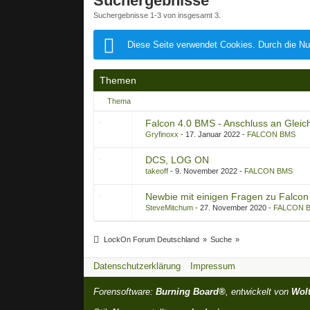
Suchergebnisse
Suchergebnisse 1-3 von insgesamt 3.
Diese Seite verwendet Cookies. Durch die Nu
Themen
Thema
Falcon 4.0 BMS - Anschluss an Gleic
Gryfinoxx
17. Januar 2022
FALCON BMS
DCS, LOG ON
takeoff
9. November 2022
FALCON BMS
Newbie mit einigen Fragen zu Falcon
SteveMitchum
27. November 2020
FALCON 
LockOn Forum Deutschland
»
Suche
»
Datenschutzerklärung
Impressum
Forensoftware:
Burning Board®
, entwickelt von
Wol