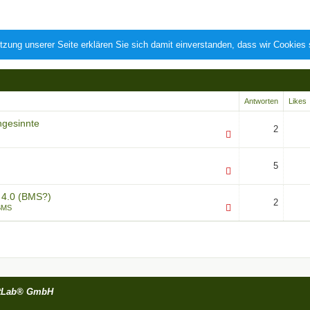
tzung unserer Seite erklären Sie sich damit einverstanden, dass wir Cookies
Antworten
Likes
hgesinnte
2
5
 4.0 (BMS?)
2
BMS
tLab® GmbH