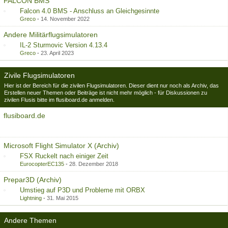
FALCON BMS
Falcon 4.0 BMS - Anschluss an Gleichgesinnte
Greco
-
14. November 2022
Andere Militärflugsimulatoren
IL-2 Sturmovic Version 4.13.4
Greco
-
23. April 2023
Zivile Flugsimulatoren
Hier ist der Bereich für die zivilen Flugsimulatoren. Dieser dient nur noch als Archiv, das
Erstellen neuer Themen oder Beiträge ist nicht mehr möglich - für Diskussionen zu
zivilen Flusis bitte im flusiboard.de anmelden.
flusiboard.de
Microsoft Flight Simulator X (Archiv)
FSX Ruckelt nach einiger Zeit
EurocopterEC135
-
28. Dezember 2018
Prepar3D (Archiv)
Umstieg auf P3D und Probleme mit ORBX
Lightning
-
31. Mai 2015
Andere Themen