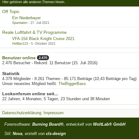
Hier gehören alle anderen Themen hinein.
Off Topic
Ein Niederbayer
Spartiaten
-
27. Juli 2021
Reale Luftfahrt & TV Programme
VFA-154 Black Knight Cruise 2021
Helifan123
-
5. Oktober 2021
Benutzer online
2.470
2.470 Besucher - Rekord: 11 Benutzer (
15. Juli 2016
)
Statistik
4.379 Mitglieder - 8.261 Themen - 85.171 Beiträge (10,43 Beiträge pro Tag)
Unser neuestes Mitglied heißt:
TheBiggerBass
.
Lockonforum online seit...
22 Jahren, 4 Monaten, 5 Tagen, 23 Stunden und 38 Minuten
Datenschutzerklärung
Impressum
Forensoftware:
Burning Board®
, entwickelt von
WoltLab® GmbH
Stil:
Nova
, erstellt von
cls-design