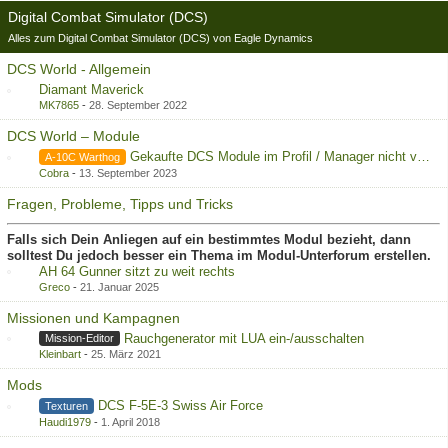
Digital Combat Simulator (DCS)
Alles zum Digital Combat Simulator (DCS) von Eagle Dynamics
DCS World - Allgemein
Diamant Maverick
MK7865
-
28. September 2022
DCS World – Module
Gekaufte DCS Module im Profil / Manager nicht vorhanden
A-10C Warthog
Cobra
-
13. September 2023
Fragen, Probleme, Tipps und Tricks
Falls sich Dein Anliegen auf ein bestimmtes Modul bezieht, dann
solltest Du jedoch besser ein Thema im Modul-Unterforum erstellen.
AH 64 Gunner sitzt zu weit rechts
Greco
-
21. Januar 2025
Missionen und Kampagnen
Rauchgenerator mit LUA ein-/ausschalten
Mission-Editor
Kleinbart
-
25. März 2021
Mods
DCS F-5E-3 Swiss Air Force
Texturen
Haudi1979
-
1. April 2018