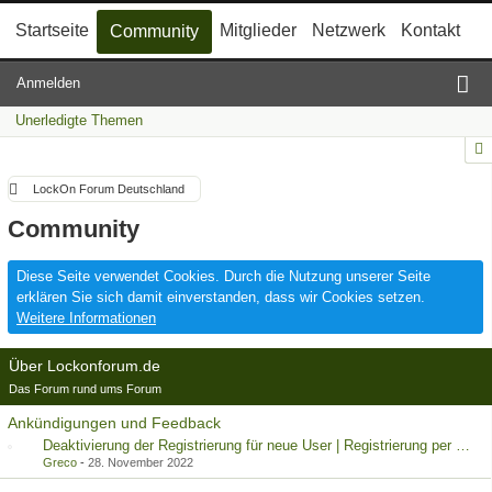
Startseite
Mitglieder
Netzwerk
Kontakt
Community
Anmelden
Unerledigte Themen
LockOn Forum Deutschland
Community
Diese Seite verwendet Cookies. Durch die Nutzung unserer Seite
erklären Sie sich damit einverstanden, dass wir Cookies setzen.
Weitere Informationen
Über Lockonforum.de
Das Forum rund ums Forum
Ankündigungen und Feedback
Deaktivierung der Registrierung für neue User | Registrierung per Kontaktformular
Greco
-
28. November 2022