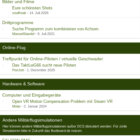
Bilder und Filme
Eure schönsten Shots
soulfreak
-
14. Juli 2026
Drittprogramme
Suche Programm zum kombinieren von Achsen
ManuelStaedel
-
9. Juli 2021
Online-Flug
Treffpunkt für Online-Piloten / virtuelle Geschwader
Das TaktLwG66 sucht neue Piloten
PeeJott
-
1. Dezember 2025
Hardware & Software
Computer und Eingabegeräte
Open VR Motion Compensation Problem mit Steam VR
Molar
-
2. Januar 2024
Andere Militärflugsimulationen
Hier können andere Militärflugsimulationen außer DCS diskutiert werden. Für zivile
Simulatoren bitte in Zukunft das flusiboard.de nutzen.