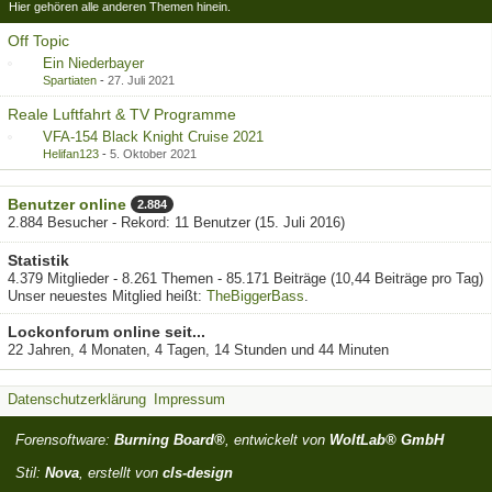
Hier gehören alle anderen Themen hinein.
Off Topic
Ein Niederbayer
Spartiaten
-
27. Juli 2021
Reale Luftfahrt & TV Programme
VFA-154 Black Knight Cruise 2021
Helifan123
-
5. Oktober 2021
Benutzer online
2.884
2.884 Besucher - Rekord: 11 Benutzer (
15. Juli 2016
)
Statistik
4.379 Mitglieder - 8.261 Themen - 85.171 Beiträge (10,44 Beiträge pro Tag)
Unser neuestes Mitglied heißt:
TheBiggerBass
.
Lockonforum online seit...
22 Jahren, 4 Monaten, 4 Tagen, 14 Stunden und 44 Minuten
Datenschutzerklärung
Impressum
Forensoftware:
Burning Board®
, entwickelt von
WoltLab® GmbH
Stil:
Nova
, erstellt von
cls-design