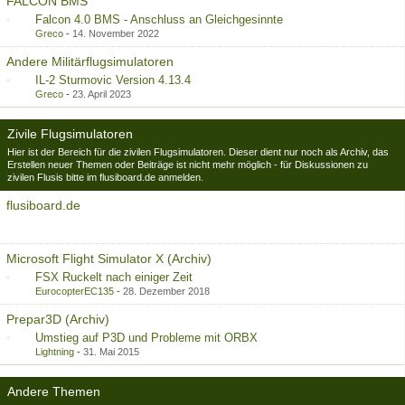
FALCON BMS
Falcon 4.0 BMS - Anschluss an Gleichgesinnte
Greco
-
14. November 2022
Andere Militärflugsimulatoren
IL-2 Sturmovic Version 4.13.4
Greco
-
23. April 2023
Zivile Flugsimulatoren
Hier ist der Bereich für die zivilen Flugsimulatoren. Dieser dient nur noch als Archiv, das
Erstellen neuer Themen oder Beiträge ist nicht mehr möglich - für Diskussionen zu
zivilen Flusis bitte im flusiboard.de anmelden.
flusiboard.de
Microsoft Flight Simulator X (Archiv)
FSX Ruckelt nach einiger Zeit
EurocopterEC135
-
28. Dezember 2018
Prepar3D (Archiv)
Umstieg auf P3D und Probleme mit ORBX
Lightning
-
31. Mai 2015
Andere Themen