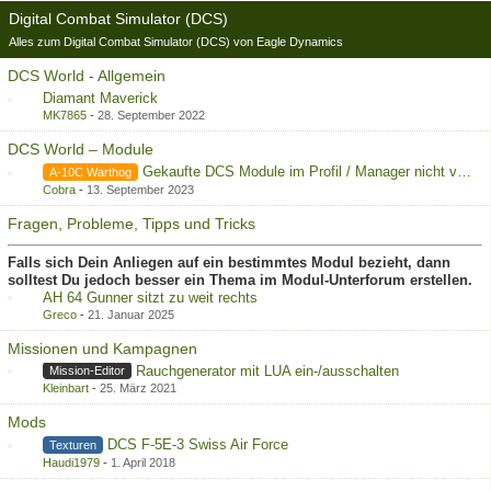
Digital Combat Simulator (DCS)
Alles zum Digital Combat Simulator (DCS) von Eagle Dynamics
DCS World - Allgemein
Diamant Maverick
MK7865
-
28. September 2022
DCS World – Module
Gekaufte DCS Module im Profil / Manager nicht vorhanden
A-10C Warthog
Cobra
-
13. September 2023
Fragen, Probleme, Tipps und Tricks
Falls sich Dein Anliegen auf ein bestimmtes Modul bezieht, dann
solltest Du jedoch besser ein Thema im Modul-Unterforum erstellen.
AH 64 Gunner sitzt zu weit rechts
Greco
-
21. Januar 2025
Missionen und Kampagnen
Rauchgenerator mit LUA ein-/ausschalten
Mission-Editor
Kleinbart
-
25. März 2021
Mods
DCS F-5E-3 Swiss Air Force
Texturen
Haudi1979
-
1. April 2018