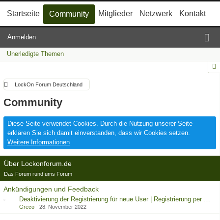
Startseite
Mitglieder
Netzwerk
Kontakt
Community
Anmelden
Unerledigte Themen
LockOn Forum Deutschland
Community
Diese Seite verwendet Cookies. Durch die Nutzung unserer Seite
erklären Sie sich damit einverstanden, dass wir Cookies setzen.
Weitere Informationen
Über Lockonforum.de
Das Forum rund ums Forum
Ankündigungen und Feedback
Deaktivierung der Registrierung für neue User | Registrierung per Kontaktformular
Greco
-
28. November 2022