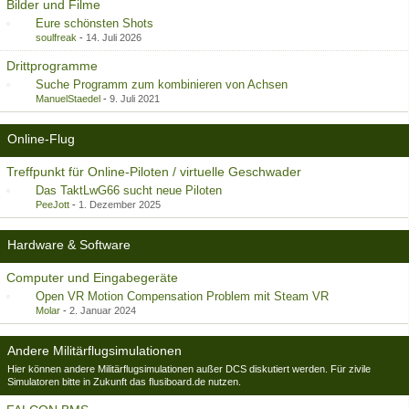
Bilder und Filme
Eure schönsten Shots
soulfreak
-
14. Juli 2026
Drittprogramme
Suche Programm zum kombinieren von Achsen
ManuelStaedel
-
9. Juli 2021
Online-Flug
Treffpunkt für Online-Piloten / virtuelle Geschwader
Das TaktLwG66 sucht neue Piloten
PeeJott
-
1. Dezember 2025
Hardware & Software
Computer und Eingabegeräte
Open VR Motion Compensation Problem mit Steam VR
Molar
-
2. Januar 2024
Andere Militärflugsimulationen
Hier können andere Militärflugsimulationen außer DCS diskutiert werden. Für zivile
Simulatoren bitte in Zukunft das flusiboard.de nutzen.