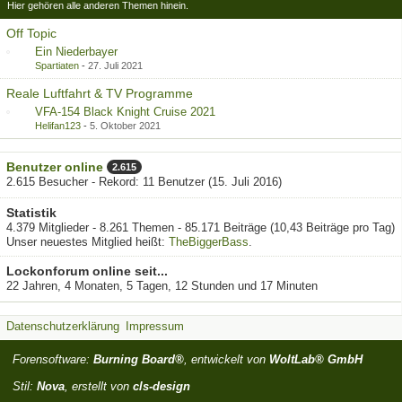
Hier gehören alle anderen Themen hinein.
Off Topic
Ein Niederbayer
Spartiaten
-
27. Juli 2021
Reale Luftfahrt & TV Programme
VFA-154 Black Knight Cruise 2021
Helifan123
-
5. Oktober 2021
Benutzer online
2.615
2.615 Besucher - Rekord: 11 Benutzer (
15. Juli 2016
)
Statistik
4.379 Mitglieder - 8.261 Themen - 85.171 Beiträge (10,43 Beiträge pro Tag)
Unser neuestes Mitglied heißt:
TheBiggerBass
.
Lockonforum online seit...
22 Jahren, 4 Monaten, 5 Tagen, 12 Stunden und 17 Minuten
Datenschutzerklärung
Impressum
Forensoftware:
Burning Board®
, entwickelt von
WoltLab® GmbH
Stil:
Nova
, erstellt von
cls-design