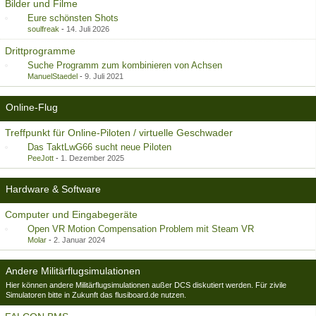
Bilder und Filme
Eure schönsten Shots
soulfreak
-
14. Juli 2026
Drittprogramme
Suche Programm zum kombinieren von Achsen
ManuelStaedel
-
9. Juli 2021
Online-Flug
Treffpunkt für Online-Piloten / virtuelle Geschwader
Das TaktLwG66 sucht neue Piloten
PeeJott
-
1. Dezember 2025
Hardware & Software
Computer und Eingabegeräte
Open VR Motion Compensation Problem mit Steam VR
Molar
-
2. Januar 2024
Andere Militärflugsimulationen
Hier können andere Militärflugsimulationen außer DCS diskutiert werden. Für zivile
Simulatoren bitte in Zukunft das flusiboard.de nutzen.