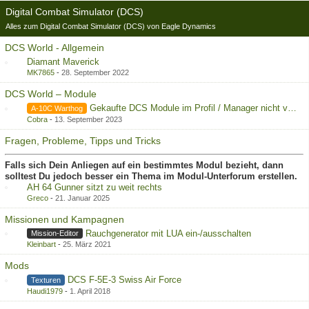
Digital Combat Simulator (DCS)
Alles zum Digital Combat Simulator (DCS) von Eagle Dynamics
DCS World - Allgemein
Diamant Maverick
MK7865
-
28. September 2022
DCS World – Module
Gekaufte DCS Module im Profil / Manager nicht vorhanden
A-10C Warthog
Cobra
-
13. September 2023
Fragen, Probleme, Tipps und Tricks
Falls sich Dein Anliegen auf ein bestimmtes Modul bezieht, dann
solltest Du jedoch besser ein Thema im Modul-Unterforum erstellen.
AH 64 Gunner sitzt zu weit rechts
Greco
-
21. Januar 2025
Missionen und Kampagnen
Rauchgenerator mit LUA ein-/ausschalten
Mission-Editor
Kleinbart
-
25. März 2021
Mods
DCS F-5E-3 Swiss Air Force
Texturen
Haudi1979
-
1. April 2018