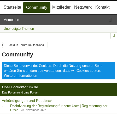
Startseite
Mitglieder
Netzwerk
Kontakt
Community
Anmelden
Unerledigte Themen
LockOn Forum Deutschland
Community
Diese Seite verwendet Cookies. Durch die Nutzung unserer Seite
erklären Sie sich damit einverstanden, dass wir Cookies setzen.
Weitere Informationen
Über Lockonforum.de
Das Forum rund ums Forum
Ankündigungen und Feedback
Deaktivierung der Registrierung für neue User | Registrierung per Kontaktformular
Greco
-
28. November 2022