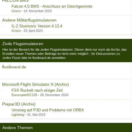
FALCON BMS
Falcon 4.0 BMS - Anschluss an Gleichgesinnte
Greco
-
14. November 2022
Andere Militärflugsimulatoren
IL-2 Sturmovic Version 4.13.4
Greco
-
23. April 2023
Zivile Flugsimulatoren
Hier ist der Bereich für die zivilen Flugsimulatoren. Dieser dient nur noch als Archiv, das
Erstellen neuer Themen oder Beiträge ist nicht mehr möglich - für Diskussionen zu
zivilen Flusis bitte im flusiboard.de anmelden.
flusiboard.de
Microsoft Flight Simulator X (Archiv)
FSX Ruckelt nach einiger Zeit
EurocopterEC135
-
28. Dezember 2018
Prepar3D (Archiv)
Umstieg auf P3D und Probleme mit ORBX
Lightning
-
31. Mai 2015
Andere Themen