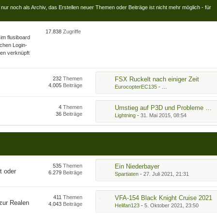
nt nur noch als Archiv, das Erstellen neuer Themen oder Beiträge ist nicht mehr möglich - für
17.838
Zugriffe
 im flusiboard
ichen Login-
ren verknüpft
232
Themen
FSX Ruckelt nach einiger Zeit
4.005
Beiträge
EurocopterEC135
-
28. Dezember 2018, 06
4
Themen
Umstieg auf P3D und Probleme mit ORBX
.
36
Beiträge
Lightning
-
31. Mai 2015, 08:54
535
Themen
Ein Niederbayer
t oder
6.279
Beiträge
Spartiaten
-
27. Juli 2021, 21:31
411
Themen
VFA-154 Black Knight Cruise 2021
zur Realen
4.043
Beiträge
Helifan123
-
5. Oktober 2021, 23:50