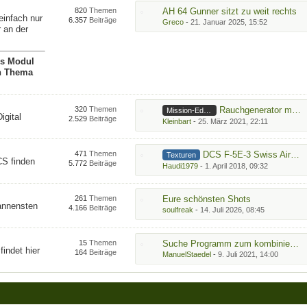
820
Themen
AH 64 Gunner sitzt zu weit rechts
infach nur
6.357
Beiträge
Greco
-
21. Januar 2025, 15:52
r an der
es Modul
in Thema
320
Themen
Rauchgenerator mit LUA ein-/ausschalten
Mission-Editor
igital
2.529
Beiträge
Kleinbart
-
25. März 2021, 22:11
471
Themen
DCS F-5E-3 Swiss Air Force
Texturen
CS finden
5.772
Beiträge
Haudi1979
-
1. April 2018, 09:32
261
Themen
Eure schönsten Shots
pannensten
4.166
Beiträge
soulfreak
-
14. Juli 2026, 08:45
15
Themen
Suche Programm zum kombinieren von Achsen
indet hier
164
Beiträge
ManuelStaedel
-
9. Juli 2021, 14:00