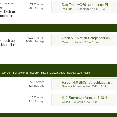
Geschwader
79
Themen
Das TaktLwG66 sucht neue Piloten
er
780
Beiträge
PeeJott
-
1. Dezember 2025, 16:30
wie Dich mit
erabreden.
920
Themen
Open VR Motion Compensation Problem mit Steam VR
s auch bei
9.993
Beiträge
Molar
-
2. Januar 2024, 10:47
könnt ihr
 werden. Für zivile Simulatoren bitte in Zukunft das flusiboard.de nutzen.
52
Themen
Falcon 4.0 BMS - Anschluss an Gleichgesinnte
814
Beiträge
Greco
-
14. November 2022, 17:19
10
Themen
IL-2 Sturmovic Version 4.13.4
170
Beiträge
Greco
-
23. April 2023, 17:08