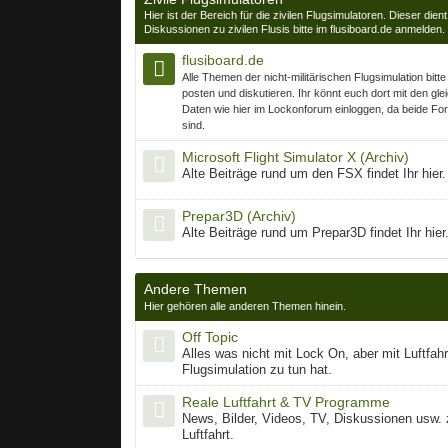
Hier ist der Bereich für die zivilen Flugsimulatoren. Dieser die
Diskussionen zu zivilen Flusis bitte im flusiboard.de anmelden.
flusiboard.de
Alle Themen der nicht-militärischen Flugsimulation bitte
posten und diskutieren. Ihr könnt euch dort mit den gle
Daten wie hier im Lockonforum einloggen, da beide Fo
sind.
Microsoft Flight Simulator X (Archiv)
Alte Beiträge rund um den FSX findet Ihr hier.
Prepar3D (Archiv)
Alte Beiträge rund um Prepar3D findet Ihr hier
Andere Themen
Hier gehören alle anderen Themen hinein.
Off Topic
Alles was nicht mit Lock On, aber mit Luftfahr
Flugsimulation zu tun hat.
Reale Luftfahrt & TV Programme
News, Bilder, Videos, TV, Diskussionen usw. 
Luftfahrt.