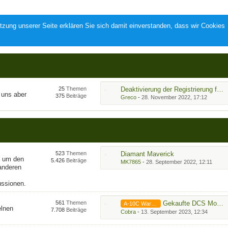
zung unserer Seite erklären Sie sich damit einverstanden, dass wir Cookies
25
Themen
Deaktivierung der Registrierung für neue User | Registrierung per Kontaktformular
 uns aber
375
Beiträge
Greco
-
28. November 2022, 17:12
s
523
Themen
Diamant Maverick
nd um den
5.426
Beiträge
MK7865
-
28. September 2022, 12:11
 anderen
ussionen.
561
Themen
Gekaufte DCS Module im Profil / Manager nicht vorhanden
A-10C Warthog
elnen
7.708
Beiträge
Cobra
-
13. September 2023, 12:34