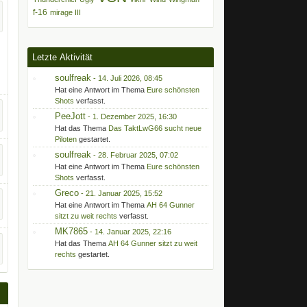
f-16
mirage III
Letzte Aktivität
soulfreak
-
14. Juli 2026, 08:45
Hat eine Antwort im Thema
Eure schönsten
Shots
verfasst.
PeeJott
-
1. Dezember 2025, 16:30
Hat das Thema
Das TaktLwG66 sucht neue
Piloten
gestartet.
soulfreak
-
28. Februar 2025, 07:02
Hat eine Antwort im Thema
Eure schönsten
Shots
verfasst.
Greco
-
21. Januar 2025, 15:52
Hat eine Antwort im Thema
AH 64 Gunner
sitzt zu weit rechts
verfasst.
MK7865
-
14. Januar 2025, 22:16
Hat das Thema
AH 64 Gunner sitzt zu weit
rechts
gestartet.