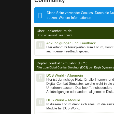
Community
Diese Seite verwendet Cookies. Durch die Nut
setzen.
Weitere Informationen
Über Lockonforum.de
Das Forum rund ums Forum
Ankündigungen und Feedback
Hier erfahrt ihr Neuigkeiten zum Forum, könnt
auch gerne Feedback geben.
Digital Combat Simulator (DCS)
Alles zum Digital Combat Simulator (DCS) von Eagle Dynamic
DCS World - Allgemein
Hier ist der richtige Platz für alle Themen ru
Digital Combat Simulator, welche nicht in die
Unterforen passen. Das betrifft insbesondere
Ankündigungen oder andere, allgemeine Disk
DCS World – Module
In diesem Forum dreht sich alles um die einz
Module für DCS World.