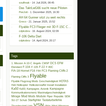
soulfreak
-
14. Juli 2026, 08:45
Das TaktLwG66 sucht neue Piloten
PeeJott
-
1. Dezember 2025, 16:30
AH 64 Gunner sitzt zu weit rechts
Greco
-
21. Januar 2025, 15:52
Flyable FC3 Flieger mit 3D F-15C Cockpit
cdpkobra
-
16. August 2024, 02:09
F-106 Delta Dart
cdpkobra
-
14. April 2024, 20:17
Tags
DCS
EFM
1. Mission
A-10-C
Angels
CMSP
F-104
F-22
Etendard
F-105
F-80C
F/A-18 Hornet
F16
FC3
Flaming Cliffs 2
F84
Flyable
Flaming Cliffs 3
HOTAS
Flyable Flugzeug Mods
Geschwindigkeit
Heli
Helikopter
Helikoterstaffel
Install
Installation
Ka50
Kampagne
Ka50; Kampagne; Avionik
Kommunikationsmenü
Maximalgeschwindigkeit
Mod
Mirage
Mods
Module
Piper
Republic
SEM
Starfighter
Tastaturbefehle
SU-27
Schub
VSN
Thunderchief
Ugly
Vikhr
Wind
Wingman