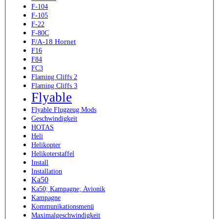
F-104
F-105
F-22
F-80C
F/A-18 Hornet
F16
F84
FC3
Flaming Cliffs 2
Flaming Cliffs 3
Flyable
Flyable Flugzeug Mods
Geschwindigkeit
HOTAS
Heli
Helikopter
Helikoterstaffel
Install
Installation
Ka50
Ka50; Kampagne; Avionik
Kampagne
Kommunikationsmenü
Maximalgeschwindigkeit