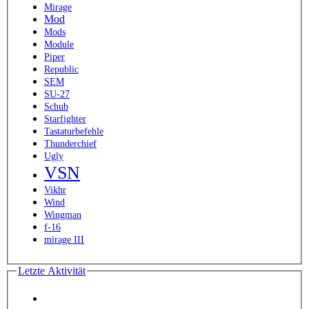
Mirage
Mod
Mods
Module
Piper
Republic
SEM
SU-27
Schub
Starfighter
Tastaturbefehle
Thunderchief
Ugly
VSN
Vikhr
Wind
Wingman
f-16
mirage III
Letzte Aktivität