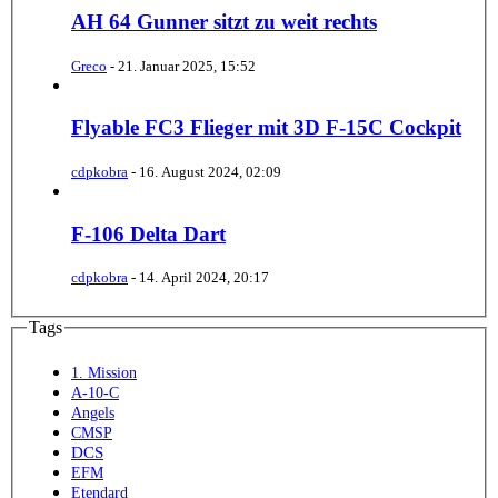
AH 64 Gunner sitzt zu weit rechts
Greco
-
21. Januar 2025, 15:52
Flyable FC3 Flieger mit 3D F-15C Cockpit
cdpkobra
-
16. August 2024, 02:09
F-106 Delta Dart
cdpkobra
-
14. April 2024, 20:17
Tags
1. Mission
A-10-C
Angels
CMSP
DCS
EFM
Etendard